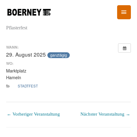
Zum
HAU
Inhalt
springen
Pflasterfest
WANN:
29. August 2025
ganztägig
WO:
Marktplatz
Hameln
STADTFEST
←
Vorheriger Veranstaltung
Nächster Veranstaltung
→