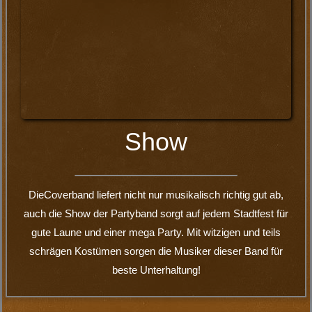
Euer Stadtfest.
Boerney & die Tri Tops ist wohl die kultigste Coverband die
auf Stadtfesten durch Deutschland tourt. Die schrille und
bunte Show der Band, die 40 Jahre Kulthits aus allen
rockbaren und partytauglichen Genres abdeckt, haben diese
Coverband zu einer der erfolgreichsten in ganz Deutschland
gemacht. Geiler Sound und abgefahrene Typen feiern mit
Euch richtig ab.
Einfach: Coverband buchen — Partyrock und gute Laune !