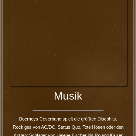
Rockiges von AC/DC, Status Quo, Tote Hosen oder den
Ärzten; Schlager von Helene Fischer bis Roland Kaiser
sowie jede Menge Partyknaller – von Bella Ciao bis
Gordula Grün. Kurz: Die beste Musik für Euer Stadtfest!
Entertainment
Bei dieser Partyband gibt es keine gelangweilten Musiker
auf der Bühne! Man sieht der Truppe den Spaß an, den sie
zusammen haben! Mit seinem charmantem Entertainment
hat Frontmann Boerney das Publikum nach kürzester
Zeit ‚Voll im Griff‘.