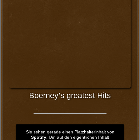
Die besten Partyhits
Mega Outfits auf der Bühne
Eventplanung für Euer
Stadtfest
Wir haben mehr als 20 Jahre Erfahrungen mit Stadtfesten.
Gerne können wir für Euch das musikalische
Abendprogramm planen. Wir haben professioenelle
Bühnentechnik und das entsprechende Personal dafür. Bei