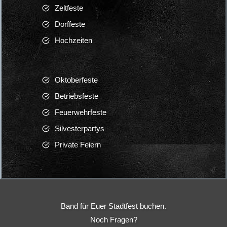
Lars Grötzinger WebDesign
Boerney Deutschrocker
Ron Matz
EVENTS
Band für Stadtfest
Band für Firmenfeier
Band für Betriebsfest
Coverband für Firmenfeier