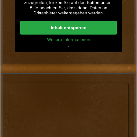
uns bekommt ihr alles aus einer Hand und wir sind ein
eingespieltes, professionelles Team. Das garantiert Euch
einen gelungenen Abend mit
einer fetten Party.
Weitere Veranstaltungen, für
die Ihr uns buchen könnt…
Stadtfeste
Firmenfeiern
Zeltfeste
Dorffeste