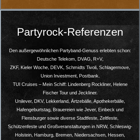
‚
Dankeschön, Album
Sie sehen gerade einen Platzhalterinhalt von
Spotify
. Um auf den eigentlichen Inhalt
zuzugreifen, klicken Sie auf den Button unten.
Bitte beachten Sie, dass dabei Daten an
Drittanbieter weitergegeben werden.
Inhalt entsperren
Weitere Informationen
‚