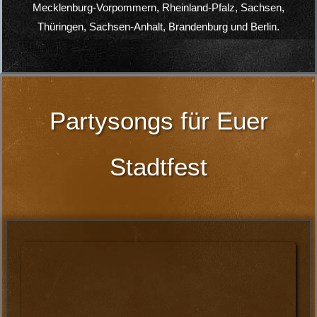
‚
Handgemachte Livemusik
Über 20 Jahre Erfahrung
Top Entertainment
Absolute Profimusiker
Mega Showprogramm
Für Veranstaltungen aller Art
TOP-Referenzen
Professionelle Tontechnik