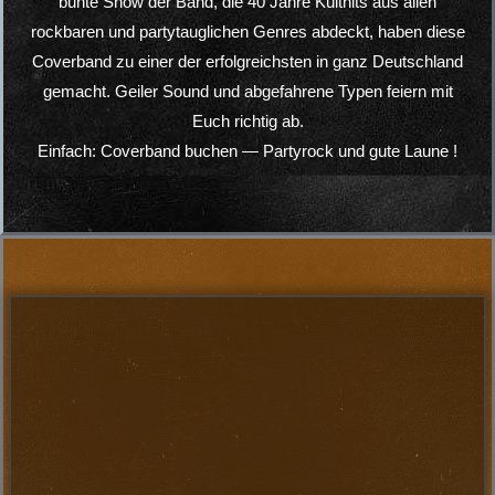
Fischer Tour und Jeckliner.
Unilever, DKV, Lekkerland, Ärtzebälle, Apothekerbälle,
Hafengeburtstag, Brauereien wie Jever, Einbeck und
Flensburger sowie diverse Stadtfeste, Zeltfeste,
Schützenfeste und Großveranstaltungen in NRW, Schleswig-
Holstein, Hamburg, Bremen, Niedersachsen, Hessen,
Mecklenburg-Vorpommern, Rheinland-Pfalz, Sachsen,
Thüringen, Sachsen-Anhalt, Brandenburg und Berlin.
Partysongs für Euer
Stadtfest