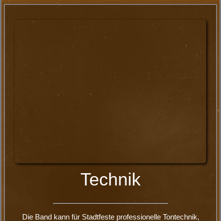
Sie sehen gerade einen Platzhalterinhalt von
Standard
.
Um auf den eigentlichen Inhalt zuzugreifen, klicken Sie
auf den Button unten. Bitte beachten Sie, dass dabei
Daten an Drittanbieter weitergegeben werden.
Inhalt entsperren
Weitere Informationen
Seit 15 Jahren ist die Partyband in Hameln zu Gast. Immer