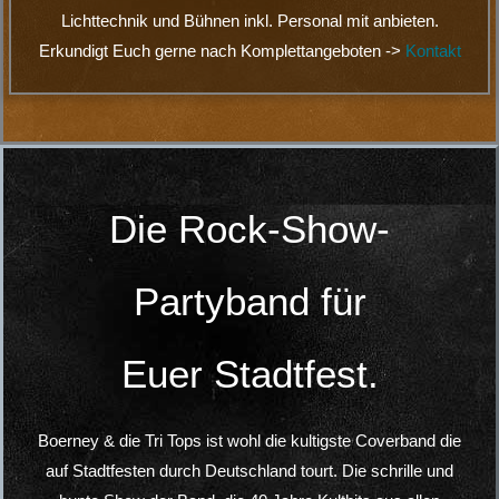
ausverkauft und immer Ende Januar. Mega Party mit Mega
Publikum !!
Hier geht es zu weiteren Videos
Partyrock-Referenzen
Den außergewöhnlichen Partyband-Genuss erlebten schon:
Deutsche Telekom, DVAG, R+V,
ZKF, Kieler Woche, DEVK, Schmidts Tivoli, Schlagermove,
Union Investment, Postbank.
TUI Cruises – Mein Schiff: Lindenberg Rockliner, Helene