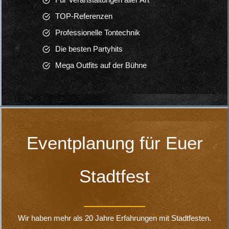
0172-8090602
040-7110697
Bürozeiten: 11:35 – 23:00 Uhr
boerney.m@t-online.de
SEITEN